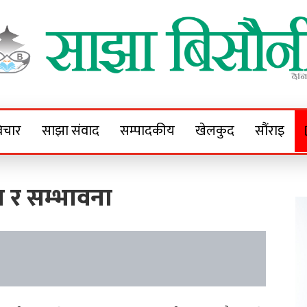
Sajha Bisaunee
e News Portal
िचार
साझा संवाद
सम्पादकीय
खेलकुद
सौंराइ
या र सम्भावना