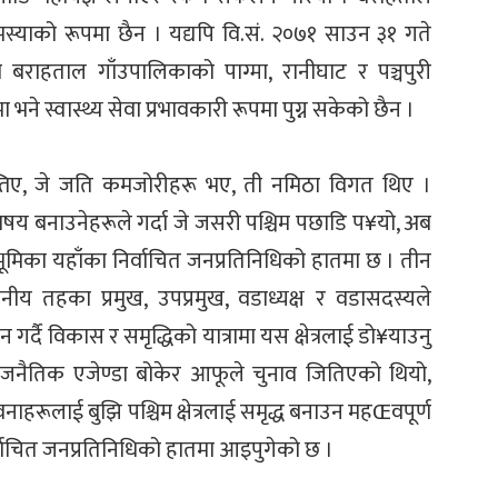
समस्याको रूपमा छैन । यद्यपि वि.सं. २०७१ साउन ३१ गते
राहताल गाँउपालिकाको पाग्मा, रानीघाट र पञ्चपुरी
े स्वास्थ्य सेवा प्रभावकारी रूपमा पुग्न सकेको छैन ।
्तिए, जे जति कमजोरीहरू भए, ती नमिठा विगत थिए ।
षय बनाउनेहरूले गर्दा जे जसरी पश्चिम पछाडि प¥यो, अब
ने भूमिका यहाँका निर्वाचित जनप्रतिनिधिको हातमा छ । तीन
नीय तहका प्रमुख, उपप्रमुख, वडाध्यक्ष र वडासदस्यले
गर्दै विकास र समृद्धिको यात्रामा यस क्षेत्रलाई डो¥याउनु
जनैतिक एजेण्डा बोकेर आफूले चुनाव जितिएको थियो,
भावनाहरूलाई बुझि पश्चिम क्षेत्रलाई समृद्ध बनाउन महŒवपूर्ण
िर्वाचित जनप्रतिनिधिको हातमा आइपुगेको छ ।