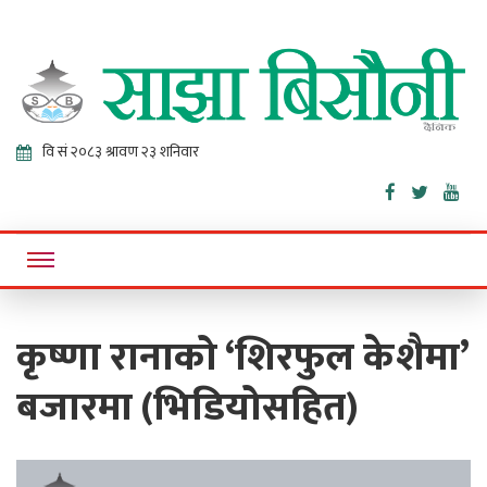
Sajha
Online News Portal
Bisaunee
कृष्णा रानाको ‘शिरफुल केशैमा’
बजारमा (भिडियोसहित)