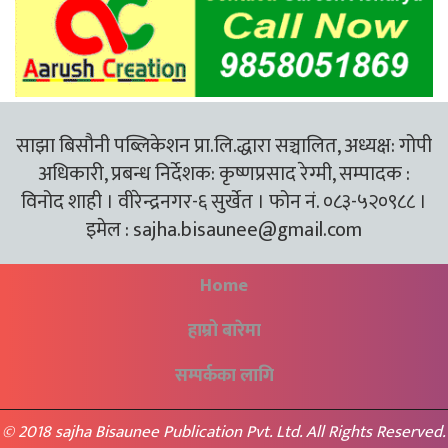
साझा बिसौनी पब्लिकेशन प्रा.लि.द्धारा सञ्चालित, अध्यक्ष: गोपी
अधिकारी, प्रबन्ध निर्देशक: कृष्णप्रसाद रेग्मी, सम्पादक :
विनोद शाही । वीरेन्द्रनगर-६ सुर्खेत । फोन नं. ०८३-५२०९८८ ।
इमेल :
sajha.bisaunee@gmail.com
Home
हाम्रो बारेमा
सम्पर्कका लागि
© 2018 sajha Bisaunee Publication Pvt. Ltd. All Rights Reserved.