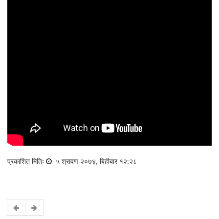
प्रकाशित मितिः
५ श्रावण २०७४, बिहीबार १२:२८