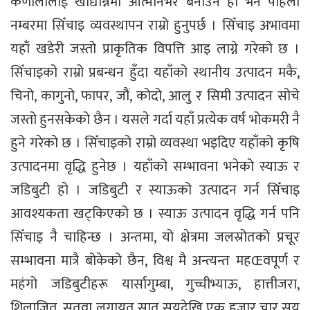
कर्णालीलाई खाद्यान्नमा आत्मनिर्भर बनाउने हो भने पहिलो
नम्बरमा सिँचाइ व्यवस्थापन राम्रो हुनुपर्छ । सिँचाइ अभावमा
यहाँ खडेरी जस्तो प्राकृतिक विपत्ति आइ लाग्ने गरेको छ ।
सिँचाइको राम्रो प्रबन्धन हुँदा यहाँको स्थानीय उत्पादन मकै,
चिनो, कागुनो, फापर, जौं, कोदो, आलु र सिमी उत्पादन सोचे
जस्तो हुनसकेको छैन । यसले गर्दा यहाँ प्रत्येक वर्ष भोकमरी नै
हुने गरेको छ । सिँचाइको राम्रो व्यवस्था भइदिए यहाँको कृषि
उत्पादनमा वृद्धि हुनेछ । यहाँको सम्भावना भनेको स्याऊ र
जडिबुटी हो । जडिबुटी र स्याऊको उत्पादन गर्न सिँचाइ
आवश्यकता खट्किएको छ । स्याऊ उत्पादन वृद्धि गर्न पनि
सिँचाइ नै चाहिन्छ । अन्तमा, यो क्षेत्रमा जलस्रोतको प्रचूर
सम्भावना मात्रै बोकेको छैन, विश्व मै अन्त्यन्त महŒवपूर्ण र
महंगो जडिबुटीहरू यार्सागुम्बा, गुच्चीभ्याऊ, हात्तीजरा,
शिलाजित, सतुवा लगायत सात सयदेखि एक हजार चार सय