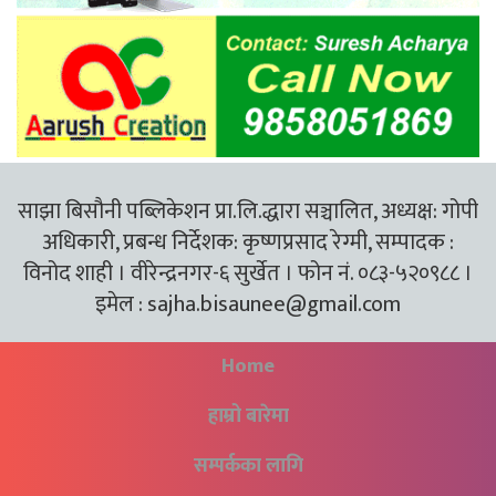
साझा बिसौनी पब्लिकेशन प्रा.लि.द्धारा सञ्चालित, अध्यक्ष: गोपी
अधिकारी, प्रबन्ध निर्देशक: कृष्णप्रसाद रेग्मी, सम्पादक :
विनोद शाही । वीरेन्द्रनगर-६ सुर्खेत । फोन नं. ०८३-५२०९८८ ।
इमेल :
sajha.bisaunee@gmail.com
Home
हाम्रो बारेमा
सम्पर्कका लागि