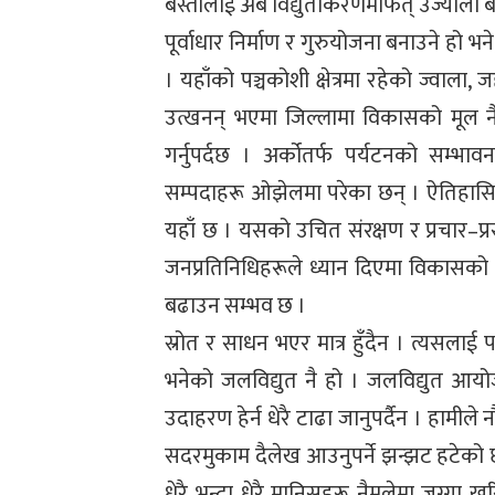
बस्तीलाई अब विद्युतीकरणमार्फत् उज्यालो
पूर्वाधार निर्माण र गुरुयोजना बनाउने हो
। यहाँको पञ्चकोशी क्षेत्रमा रहेको ज्वाला
उत्खनन् भएमा जिल्लामा विकासको मूल 
गर्नुपर्दछ । अर्कोतर्फ पर्यटनको सम्भा
सम्पदाहरू ओझेलमा परेका छन् । ऐतिहासि
यहाँ छ । यसको उचित संरक्षण र प्रचार–
जनप्रतिनिधिहरूले ध्यान दिएमा विकासको 
बढाउन सम्भव छ ।
स्रोत र साधन भएर मात्र हुँदैन । त्यसलाई
भनेको जलविद्युत नै हो । जलविद्युत आय
उदाहरण हेर्न धेरै टाढा जानुपर्दैन । हामीले न
सदरमुकाम दैलेख आउनुपर्ने झन्झट हटेको छ
धेरै भन्दा धेरै मानिसहरू नैमूलेमा जग्गा 