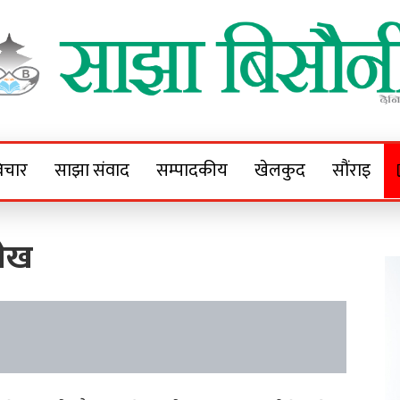
Sajha Bisaunee
e News Portal
िचार
साझा संवाद
सम्पादकीय
खेलकुद
सौंराइ
लेख