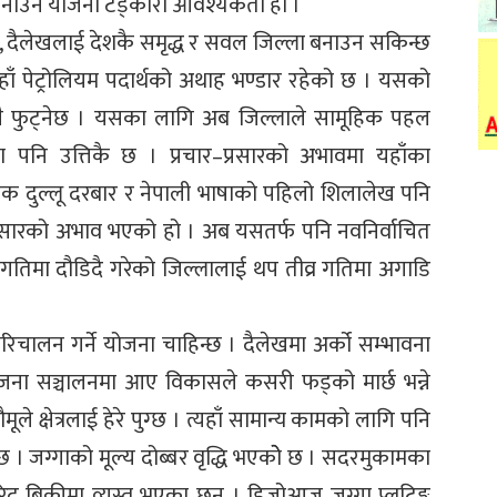
 बनाउने योजना टड्कारो आवश्यकता हो ।
 भने, दैलेखलाई देशकै समृद्ध र सवल जिल्ला बनाउन सकिन्छ
, जहाँ पेट्रोलियम पदार्थको अथाह भण्डार रहेको छ । यसको
नै फुट्नेछ । यसका लागि अब जिल्लाले सामूहिक पहल
वना पनि उत्तिकै छ । प्रचार–प्रसारको अभावमा यहाँका
क दुल्लू दरबार र नेपाली भाषाको पहिलो शिलालेख पनि
प्रसारको अभाव भएको हो । अब यसतर्फ पनि नवनिर्वाचित
गतिमा दौडिदै गरेको जिल्लालाई थप तीव्र गतिमा अगाडि
 परिचालन गर्ने योजना चाहिन्छ । दैलेखमा अर्को सम्भावना
ोजना सञ्चालनमा आए विकासले कसरी फड्को मार्छ भन्ने
ौमूले क्षेत्रलाई हेरे पुग्छ । त्यहाँ सामान्य कामको लागि पनि
 । जग्गाको मूल्य दोब्बर वृद्धि भएकोे छ । सदरमुकामका
खरिद बिक्रीमा व्यस्त भएका छन् । हिजोआज जग्गा प्लटिङ्क