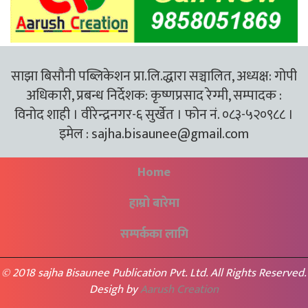
साझा बिसौनी पब्लिकेशन प्रा.लि.द्धारा सञ्चालित, अध्यक्ष: गोपी
अधिकारी, प्रबन्ध निर्देशक: कृष्णप्रसाद रेग्मी, सम्पादक :
विनोद शाही । वीरेन्द्रनगर-६ सुर्खेत । फोन नं. ०८३-५२०९८८ ।
इमेल :
sajha.bisaunee@gmail.com
Home
हाम्रो बारेमा
सम्पर्कका लागि
© 2018 sajha Bisaunee Publication Pvt. Ltd. All Rights Reserved.
Desigh by
Aarush Creation