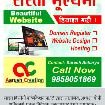
साझा बिसौनी पब्लिकेशन प्रा.लि.द्धारा सञ्चालित, अध्यक्ष: गोपी
अधिकारी, प्रबन्ध निर्देशक: कृष्णप्रसाद रेग्मी, सम्पादक :