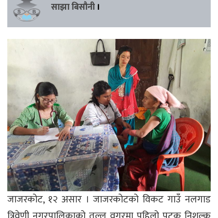
साझा बिसौनी
।
जाजरकोट, १२ असार । जाजरकोटको विकट गाउँ नलगाड
त्रिवेणी नगरपालिकाको तल्लु वगरमा पहिलो पटक निशुल्क