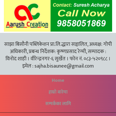
साझा बिसौनी पब्लिकेशन प्रा.लि.द्धारा सञ्चालित, अध्यक्ष: गोपी
अधिकारी, प्रबन्ध निर्देशक: कृष्णप्रसाद रेग्मी, सम्पादक :
विनोद शाही । वीरेन्द्रनगर-६ सुर्खेत । फोन नं. ०८३-५२०९८८ ।
इमेल :
sajha.bisaunee@gmail.com
Home
हाम्रो बारेमा
सम्पर्कका लागि