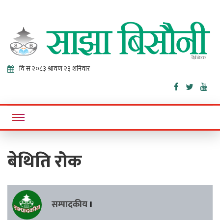
Sajha
Online News Portal
Bisaunee
बेथिति रोक
सम्पादकीय
।