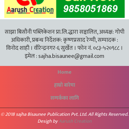
साझा बिसौनी पब्लिकेशन प्रा.लि.द्धारा सञ्चालित, अध्यक्ष: गोपी
अधिकारी, प्रबन्ध निर्देशक: कृष्णप्रसाद रेग्मी, सम्पादक :
विनोद शाही । वीरेन्द्रनगर-६ सुर्खेत । फोन नं. ०८३-५२०९८८ ।
इमेल :
sajha.bisaunee@gmail.com
Home
हाम्रो बारेमा
सम्पर्कका लागि
© 2018 sajha Bisaunee Publication Pvt. Ltd. All Rights Reserved.
Desigh by
Aarush Creation