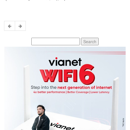
Search
for: