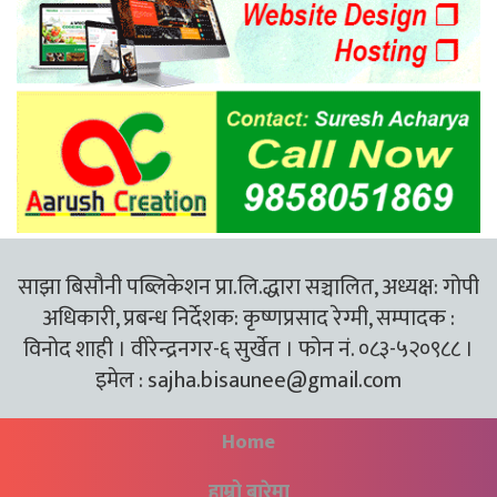
साझा बिसौनी पब्लिकेशन प्रा.लि.द्धारा सञ्चालित, अध्यक्ष: गोपी
अधिकारी, प्रबन्ध निर्देशक: कृष्णप्रसाद रेग्मी, सम्पादक :
विनोद शाही । वीरेन्द्रनगर-६ सुर्खेत । फोन नं. ०८३-५२०९८८ ।
इमेल :
sajha.bisaunee@gmail.com
Home
हाम्रो बारेमा