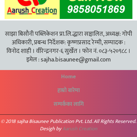
साझा बिसौनी पब्लिकेशन प्रा.लि.द्धारा सञ्चालित, अध्यक्ष: गोपी
अधिकारी, प्रबन्ध निर्देशक: कृष्णप्रसाद रेग्मी, सम्पादक :
विनोद शाही । वीरेन्द्रनगर-६ सुर्खेत । फोन नं. ०८३-५२०९८८ ।
इमेल :
sajha.bisaunee@gmail.com
Home
हाम्रो बारेमा
सम्पर्कका लागि
© 2018 sajha Bisaunee Publication Pvt. Ltd. All Rights Reserved.
Desigh by
Aarush Creation