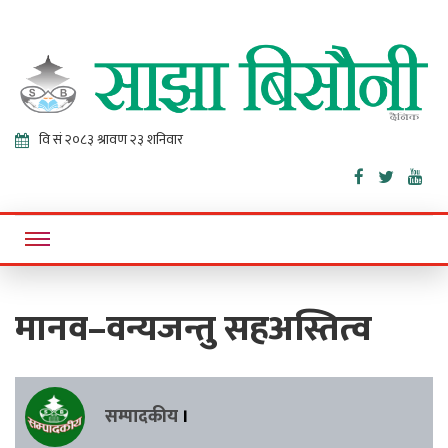
Sajha
Online News Portal
Bisaunee
मानव–वन्यजन्तु सहअस्तित्व
सम्पादकीय
।