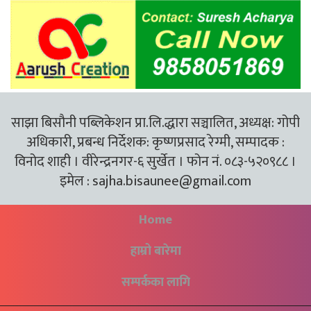
साझा बिसौनी पब्लिकेशन प्रा.लि.द्धारा सञ्चालित, अध्यक्ष: गोपी
अधिकारी, प्रबन्ध निर्देशक: कृष्णप्रसाद रेग्मी, सम्पादक :
विनोद शाही । वीरेन्द्रनगर-६ सुर्खेत । फोन नं. ०८३-५२०९८८ ।
इमेल :
sajha.bisaunee@gmail.com
Home
हाम्रो बारेमा
सम्पर्कका लागि