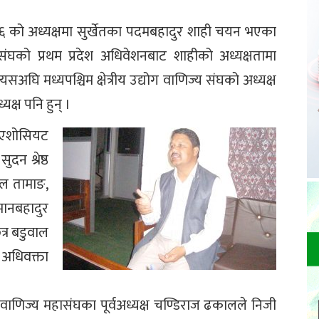
बर ६ को अध्यक्षमा सुर्खेतका पदमबहादुर शाही चयन भएका
महासंघको प्रथम प्रदेश अधिवेशनबाट शाहीको अध्यक्षतामा
अघि मध्यपश्चिम क्षेत्रीय उद्योग वाणिज्य संघको अध्यक्ष
यक्ष पनि हुन् ।
 एशोसियट
ुदन श्रेष्ठ
ल तामाङ,
मानबहादुर
्र बडुवाल
अधिवक्ता
वाणिज्य महासंघका पूर्वअध्यक्ष चण्डिराज ढकालले निजी