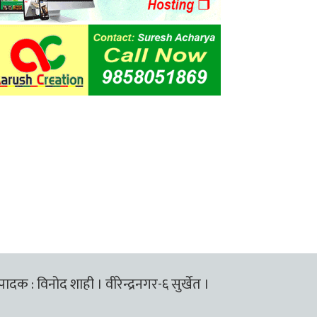
्पादक : विनोद शाही । वीरेन्द्रनगर-६ सुर्खेत ।