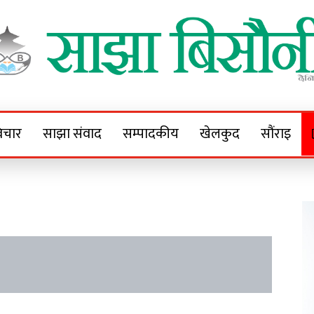
Sajha Bisaunee
e News Portal
िचार
साझा संवाद
सम्पादकीय
खेलकुद
सौंराइ