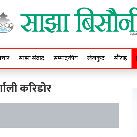
Sajha Bisaunee
e News Portal
िचार
साझा संवाद
सम्पादकीय
खेलकुद
सौंराइ
णाली करिडोर