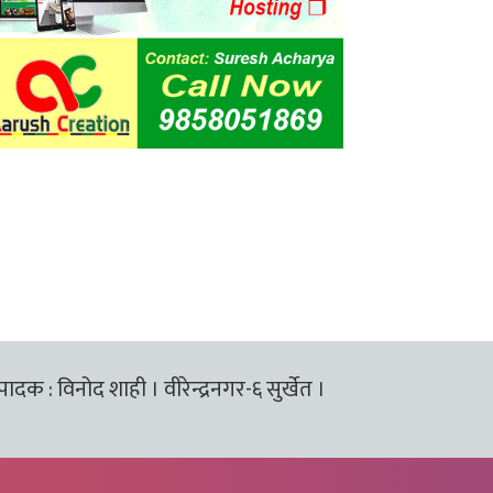
्पादक : विनोद शाही । वीरेन्द्रनगर-६ सुर्खेत ।