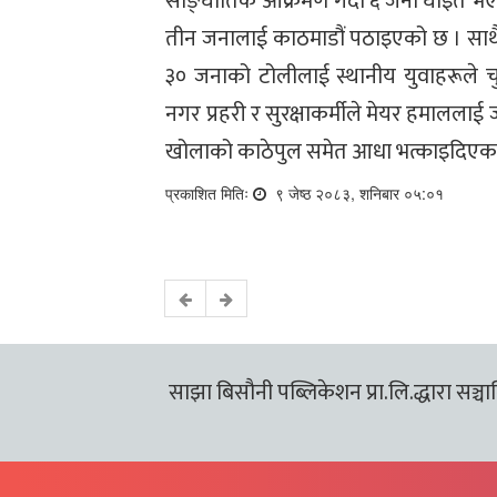
साङ्घातिक आक्रमण गर्दा ६ जना घाइते भएक
तीन जनालाई काठमाडौं पठाइएको छ । साथै
३० जनाको टोलीलाई स्थानीय युवाहरूले च
नगर प्रहरी र सुरक्षाकर्मीले मेयर हमालल
खोलाको काठेपुल समेत आधा भत्काइदिएका
प्रकाशित मितिः
९ जेष्ठ २०८३, शनिबार ०५:०१
साझा बिसौनी पब्लिकेशन प्रा.लि.द्धारा सञ्चालि