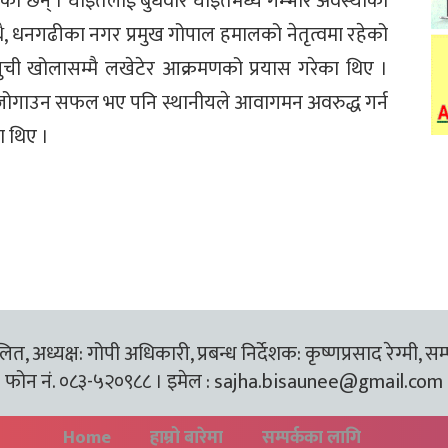
ा छन् । घाइतेलाई बुधवार घाइतेमध्ये गम्भीर अवस्थाका
, धनगढीका नगर प्रमुख गोपाल हमालको नेतृत्वमा रहेको
ुची खोलासम्मै लखेटेर आक्रमणको प्रयास गरेका थिए ।
ाई जोगाउन सफल भए पनि स्थानीयले आवागमन अवरुद्ध गर्न
 थिए ।
त, अध्यक्ष: गोपी अधिकारी, प्रबन्ध निर्देशक: कृष्णप्रसाद रेग्मी, सम
फोन नं. ०८३-५२०९८८ । इमेल :
sajha.bisaunee@gmail.com
Home
हाम्रो बारेमा
सम्पर्कका लागि