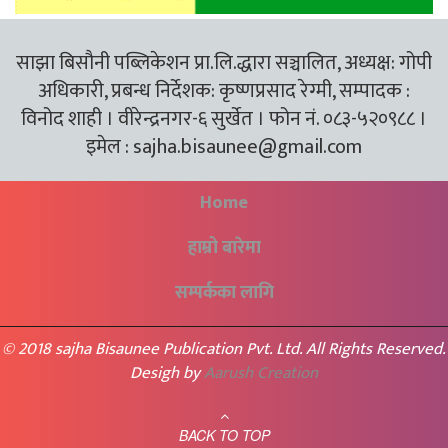
साझा बिसौनी पब्लिकेशन प्रा.लि.द्धारा सञ्चालित, अध्यक्ष: गोपी
अधिकारी, प्रबन्ध निर्देशक: कृष्णप्रसाद रेग्मी, सम्पादक :
विनोद शाही । वीरेन्द्रनगर-६ सुर्खेत । फोन नं. ०८३-५२०९८८ ।
इमेल :
sajha.bisaunee@gmail.com
Home
हाम्रो बारेमा
सम्पर्कका लागि
© 2018 sajha Bisaunee Publication Pvt. Ltd. All Rights Reserved.
Desigh by
Aarush Creation
BACK TO TOP