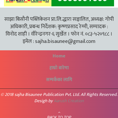
साझा बिसौनी पब्लिकेशन प्रा.लि.द्धारा सञ्चालित, अध्यक्ष: गोपी
अधिकारी, प्रबन्ध निर्देशक: कृष्णप्रसाद रेग्मी, सम्पादक :
विनोद शाही । वीरेन्द्रनगर-६ सुर्खेत । फोन नं. ०८३-५२०९८८ ।
इमेल :
sajha.bisaunee@gmail.com
Home
हाम्रो बारेमा
सम्पर्कका लागि
© 2018 sajha Bisaunee Publication Pvt. Ltd. All Rights Reserved.
Desigh by
Aarush Creation
BACK TO TOP