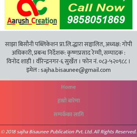
साझा बिसौनी पब्लिकेशन प्रा.लि.द्धारा सञ्चालित, अध्यक्ष: गोपी
अधिकारी, प्रबन्ध निर्देशक: कृष्णप्रसाद रेग्मी, सम्पादक :
विनोद शाही । वीरेन्द्रनगर-६ सुर्खेत । फोन नं. ०८३-५२०९८८ ।
इमेल :
sajha.bisaunee@gmail.com
Home
हाम्रो बारेमा
सम्पर्कका लागि
© 2018 sajha Bisaunee Publication Pvt. Ltd. All Rights Reserved.