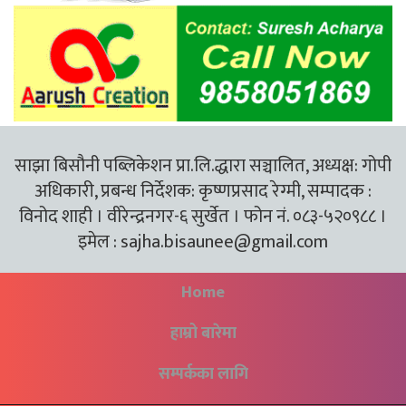
साझा बिसौनी पब्लिकेशन प्रा.लि.द्धारा सञ्चालित, अध्यक्ष: गोपी
अधिकारी, प्रबन्ध निर्देशक: कृष्णप्रसाद रेग्मी, सम्पादक :
विनोद शाही । वीरेन्द्रनगर-६ सुर्खेत । फोन नं. ०८३-५२०९८८ ।
इमेल :
sajha.bisaunee@gmail.com
Home
हाम्रो बारेमा
सम्पर्कका लागि