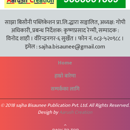
साझा बिसौनी पब्लिकेशन प्रा.लि.द्धारा सञ्चालित, अध्यक्ष: गोपी
अधिकारी, प्रबन्ध निर्देशक: कृष्णप्रसाद रेग्मी, सम्पादक :
विनोद शाही । वीरेन्द्रनगर-६ सुर्खेत । फोन नं. ०८३-५२०९८८ ।
इमेल :
sajha.bisaunee@gmail.com
Home
हाम्रो बारेमा
सम्पर्कका लागि
© 2018 sajha Bisaunee Publication Pvt. Ltd. All Rights Reserved.
Desigh by
Aarush Creation