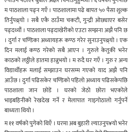
ल्याउन पठाएर बुबाले अक्षर चिनाउनुहुन्थ्यो । ६ वर्षको पुगेपछि
म पाठशाला पढ्न गएँ । पाठशालामा पढे बापत ५० पैसा शुल्क
तिर्नुपथ्र्यो । सबै एकै ठाउँमा चकटी, गुन्द्री ओछ्याएर बसेर
पढ्दथ्यौं । पाठशाला पढ्दाखेरीको एउटा सम्झना अझै पनि छ
। दुर्गा र चण्डिका अध्यायहरू कण्ठ गरेर सुनाउनुपथ्र्यो । एक
दिन मलाई कण्ठ गरेको सबै आएन । गुरुले केतुकी भनेर
काठको लठ्ठीले हातमा हान्नुभयो । म रुदै घर गएँ । गुरु र अन्य
विद्यार्थीहरू मलाई सम्झाउन घरसम्म गएको याद अझै पनि
आउँछ । दुर्गा पढिसकेर चण्डिको पहिलो अध्याय पढिसकेपछि
पाठशाला जान छोडें । घरको जेठो छोरा भएकोले
भाइबहिनीको रेखदेख गर्ने र मेलापात गाइगोठालो गर्नुपर्ने
बाध्यता थियो ।
म ११ वर्षको पुगेको थिएँ । घरमा अब बुहारी ल्याउनुप¥यो भनेर