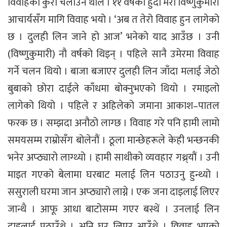
विवाहको कुरा चलाउन थाले । ११ वर्षको हुँदा मेरो विष्णुकुमारी
आचार्यसँग मागि विवाह भयो । ‘अब त तेरो विवाह हुन लागेको
छ । दुलही लिन जाने हो आज’ भनेको याद आउँछ । उनी
(विष्णुकुमारी) नौ वर्षको थिइन् । पहिले सानै उमेरमा विवाह
गर्ने चलन थियो । बाजा बजाएर दुलही लिन जाँदा मलाई जेठो
बुबाको छोरा दाईले काँधमा बोक्नुभएको थियो । रमाइलो
लागेको थियो । पहिले र अहिलेको जमाना आकाश–पातल
फरक छ । सम्झदा अनौठो लाग्छ । विवाह गरे पनि हामी लामो
समयसम्म राम्रोसँग बोलेनौं । ठूला मान्छेहरूले केही भन्छनकी
भनेर अप्ठ्यारो लाग्थ्यो । हामी साथीको व्यवहार गथ्र्यौं । उनी
माइत गएको बेलामा घरबाट मलाई लिन पठाउनु हुन्थ्यो ।
ससुराली घरमा जान अप्ठ्यारो लाग्ने । एक जना दाइलाई लिएर
जान्थै । आफू आधा बाटोसम्म गएर बस्थें । उनलाई लिन
दाइलाई पठाउँथे । अनि घर लिएर आउँथे । विवाह भएको