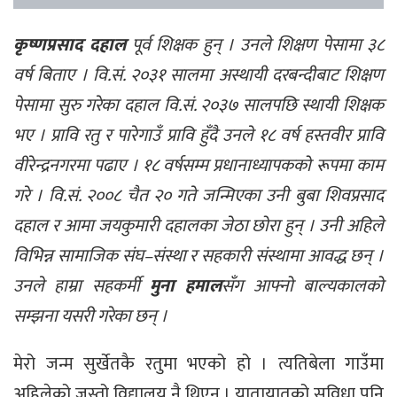
कृष्णप्रसाद दहाल
पूर्व शिक्षक हुन् । उनले शिक्षण पेसामा ३८
वर्ष बिताए । वि.सं. २०३१ सालमा अस्थायी दरबन्दीबाट शिक्षण
पेसामा सुरु गरेका दहाल वि.सं. २०३७ सालपछि स्थायी शिक्षक
भए । प्रावि रतु र पारेगाउँ प्रावि हुँदै उनले १८ वर्ष हस्तवीर प्रावि
वीरेन्द्रनगरमा पढाए । १८ वर्षसम्म प्रधानाध्यापकको रूपमा काम
गरे । वि.सं. २००८ चैत २० गते जन्मिएका उनी बुबा शिवप्रसाद
दहाल र आमा जयकुमारी दहालका जेठा छोरा हुन् । उनी अहिले
विभिन्न सामाजिक संघ–संस्था र सहकारी संस्थामा आवद्ध छन् ।
उनले हाम्रा सहकर्मी
मुना हमाल
सँग आफ्नो बाल्यकालको
सम्झना यसरी गरेका छन् ।
मेरो जन्म सुर्खेतकै रतुमा भएको हो । त्यतिबेला गाउँमा
अहिलेको जस्तो विद्यालय नै थिएन । यातायातको सुविधा पनि