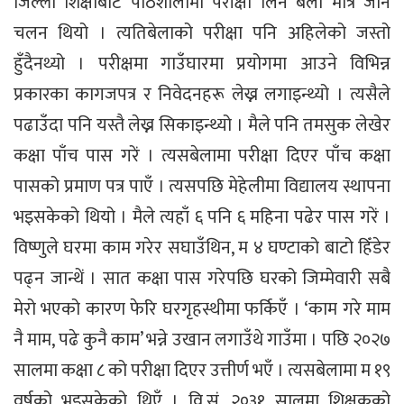
जिल्ला शिक्षाबाट पाठशालामा परीक्षा लिने बेला मात्र जाने
चलन थियो । त्यतिबेलाको परीक्षा पनि अहिलेको जस्तो
हुँदैनथ्यो । परीक्षमा गाउँघारमा प्रयोगमा आउने विभिन्न
प्रकारका कागजपत्र र निवेदनहरू लेख्न लगाइन्थ्यो । त्यसैले
पढाउँदा पनि यस्तै लेख्न सिकाइन्थ्यो । मैले पनि तमसुक लेखेर
कक्षा पाँच पास गरें । त्यसबेलामा परीक्षा दिएर पाँच कक्षा
पासको प्रमाण पत्र पाएँ । त्यसपछि मेहेलीमा विद्यालय स्थापना
भइसकेको थियो । मैले त्यहाँ ६ पनि ६ महिना पढेर पास गरें ।
विष्णुले घरमा काम गरेर सघाउँथिन, म ४ घण्टाको बाटो हिँडेर
पढ्न जान्थें । सात कक्षा पास गरेपछि घरको जिम्मेवारी सबै
मेरो भएको कारण फेरि घरगृहस्थीमा फर्किएँ । ‘काम गरे माम
नै माम, पढे कुनै काम’ भन्ने उखान लगाउँथे गाउँमा । पछि २०२७
सालमा कक्षा ८ को परीक्षा दिएर उत्तीर्ण भएँ । त्यसबेलामा म १९
वर्षको भइसकेको थिएँ । वि.सं. २०३१ सालमा शिक्षकको