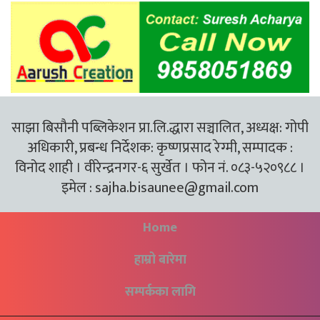
साझा बिसौनी पब्लिकेशन प्रा.लि.द्धारा सञ्चालित, अध्यक्ष: गोपी
अधिकारी, प्रबन्ध निर्देशक: कृष्णप्रसाद रेग्मी, सम्पादक :
विनोद शाही । वीरेन्द्रनगर-६ सुर्खेत । फोन नं. ०८३-५२०९८८ ।
इमेल :
sajha.bisaunee@gmail.com
Home
हाम्रो बारेमा
सम्पर्कका लागि