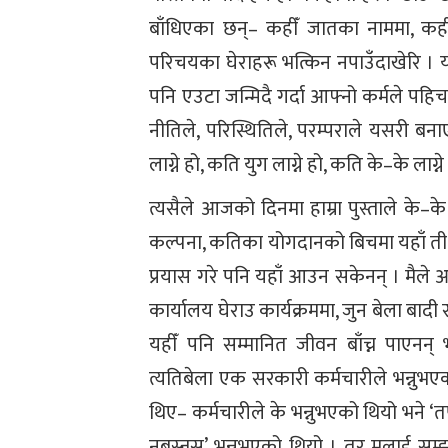
बाँधिएका छन्– कहीँ जातका नाममा, कह
परिचयका घेराहरू भत्किन नपाउँदाखेरि । य
पनि एउटा जन्मिदै गर्दा आफ्नो कर्मले पहिचा
नीतिले, परिस्थितिले, परम्पराले यसरी ब
लाग्ने हो, कति युग लाग्ने हो, कति के–के लाग्ने
त्यसैले आजको दिनमा हाम्रा पुस्ताले के–क
कल्पना, कतिका योगदानको बिचमा यहाँ ती 
प्रयास गरे पनि यहाँ आउन सकेनन् । मैले आज
कार्यालय घेराउ कार्यक्रममा, जुन बेला बा
यहीँ पनि सम्मानित जीवन बाँच्न पाए
त्यतिबेला एक सरकारी कर्मचारीले भन्नुभएक
थिए– कर्मचारीले के भन्नुभएको थियो भने ‘तपा
नबस्नुस्’ भन्नुभएको थियो । तर मलाई स