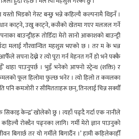
लो हुँदो रहेछ । मैले त्यो महसुस गरेको छु ।
्तो भिडको गेस्ट बन्छु भन्ने कहिल्यै कल्पनामै थिइनँ ।
एर धान काट्ने, उखु काट्ने, कसैको खेतमा गएर मलजल गर्ने
ाका बाउन्ड्रीहरू तोडिँदा मेरो सानो आकाशको बाउन्ड्री
उँदा मलाई गौरवान्वित महशुस भएको छ । तर म के भन्न
ैँले सपना देख्ने र त्यो पूरा गर्न मेहनत गर्ने हो भने पक्कै
’ थाहा पाउनुपर्छ । भुइँ भनेको आफ्नो स्ट्रेन्थ (शक्ति) र
नि कमलको फूल हिलोमा फुल्छ भनेर । त्यो हिलो त कमलका
ति पनि कमजोरी र सीमितताहरू छन्, तिनलाई चिन्न सक्यौँ
सिकाइ केन्द्र’ खोलेको छु । त्यहाँ पढ्दै गर्दा एक नानीले
कहिल्यै रोक्दैन पढ्नका लागि। गर्मी मेरो ज्ञान पाउनुको
जीवन बिगार्छ तर यो गर्मीले बिगार्दैन ।’ हामी कहिलेकाहीँ