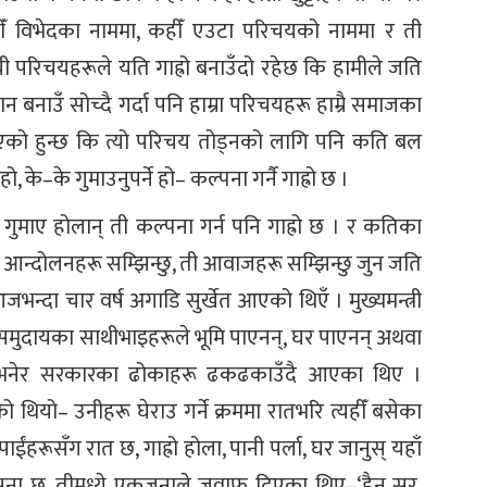
ीँ विभेदका नाममा, कहीँ एउटा परिचयको नाममा र ती
ी परिचयहरूले यति गाह्रो बनाउँदो रहेछ कि हामीले जति
न बनाउँ सोच्दै गर्दा पनि हाम्रा परिचयहरू हाम्रै समाजका
नाएको हुन्छ कि त्यो परिचय तोड्नको लागि पनि कति बल
 हो, के–के गुमाउनुपर्ने हो– कल्पना गर्नै गाह्रो छ ।
े गुमाए होलान् ती कल्पना गर्न पनि गाह्रो छ । र कतिका
आन्दोलनहरू सम्झिन्छु, ती आवाजहरू सम्झिन्छु जुन जति
भन्दा चार वर्ष अगाडि सुर्खेत आएको थिएँ । मुख्यमन्त्री
दी समुदायका साथीभाइहरूले भूमि पाएनन्, घर पाएनन् अथवा
नन् भनेर सरकारका ढोकाहरू ढकढकाउँदै आएका थिए ।
ो थियो– उनीहरू घेराउ गर्ने क्रममा रातभरि त्यहीँ बसेका
ईंहरूसँग रात छ, गाह्रो होला, पानी पर्ला, घर जानुस् यहाँ
म्झना छ, तीमध्ये एकजनाले जवाफ दिएका थिए–‘हैन सर,