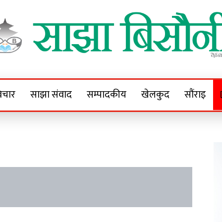
Sajha Bisaunee
e News Portal
िचार
साझा संवाद
सम्पादकीय
खेलकुद
सौंराइ