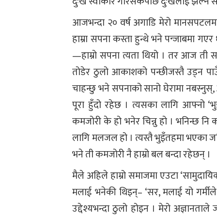
दुःख स्वीकार गरिसकेपछि दुःखलाई झेल्न सजि
आजभन्दा २० वर्ष अगाडि मेरो मानसपटलमा यस
हाम्रा सपना कस्ता हुन्थे भने पन्जाबमा ग
—हाम्रो सपना त्यता थियो । तर आज ती सपन
तोडेर ठुलो आकाशको पन्छीजस्तै उड्न पा
चाहन्छु भने सपनाको सानो घेरामा नबस्नुस्, आफ
पूरा हुँदो रहेछ । त्यसका लागि आफ्नो ‘भुइँ
कमजोरी के हो भनेर चिन्नु हो । भनिन्छ 
लागि मलजल हो । त्यस्तै भुइँतहमा भएका ज
भने ती कमजोरी नै हाम्रो बल बन्दा रहेछन् ।
मैले अहिले हाम्रो समाजमा एउटा ‘सामुदायिक 
मलाई भनेकी थिइन्– ‘सर, मलाई यो गर्मीले 
उद्देश्यभन्दा ठुलो होइन । मेरो अज्ञानताले 