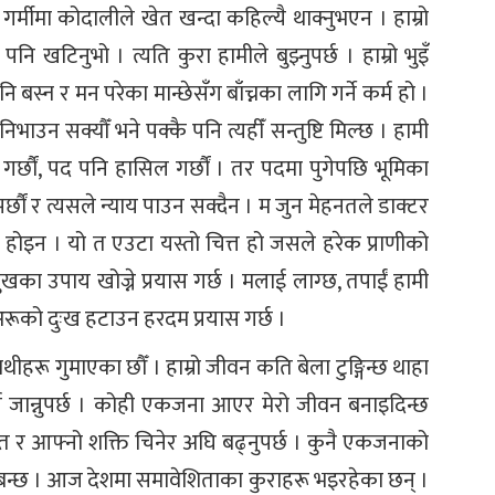
े गर्मीमा कोदालीले खेत खन्दा कहिल्यै थाक्नुभएन । हाम्रो
ि खटिनुभो । त्यति कुरा हामीले बुझ्नुपर्छ । हाम्रो भुइँ
बस्न र मन परेका मान्छेसँग बाँच्नका लागि गर्ने कर्म हो ।
भाउन सक्यौँ भने पक्कै पनि त्यहीँ सन्तुष्टि मिल्छ । हामी
 गर्छौं, पद पनि हासिल गर्छौं । तर पदमा पुगेपछि भूमिका
झर्छौं र त्यसले न्याय पाउन सक्दैन । म जुन मेहनतले डाक्टर
्र होइन । यो त एउटा यस्तो चित्त हो जसले हरेक प्राणीको
ुखका उपाय खोज्ने प्रयास गर्छ । मलाई लाग्छ, तपाईं हामी
अरूको दुःख हटाउन हरदम प्रयास गर्छ ।
थीहरू गुमाएका छौँ । हाम्रो जीवन कति बेला टुङ्गिन्छ थाहा
्न जान्नुपर्छ । कोही एकजना आएर मेरो जीवन बनाइदिन्छ
रोत र आफ्नो शक्ति चिनेर अघि बढ्नुपर्छ । कुनै एकजनाको
बन्छ । आज देशमा समावेशिताका कुराहरू भइरहेका छन् ।