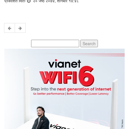
प्रकाशित मितिः
२० जेष्ठ २०७४, शनिबार १४:४८
Search
for: