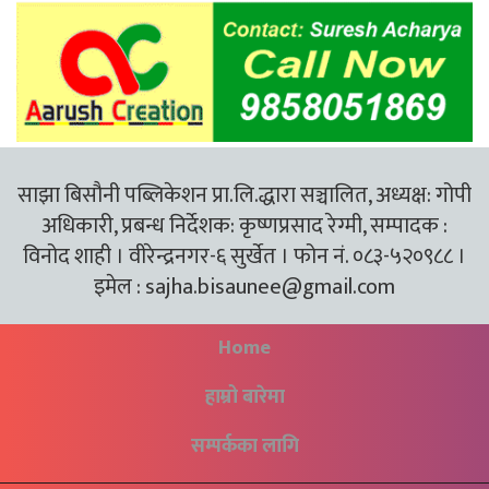
साझा बिसौनी पब्लिकेशन प्रा.लि.द्धारा सञ्चालित, अध्यक्ष: गोपी
अधिकारी, प्रबन्ध निर्देशक: कृष्णप्रसाद रेग्मी, सम्पादक :
विनोद शाही । वीरेन्द्रनगर-६ सुर्खेत । फोन नं. ०८३-५२०९८८ ।
इमेल :
sajha.bisaunee@gmail.com
Home
हाम्रो बारेमा
सम्पर्कका लागि