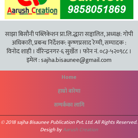
साझा बिसौनी पब्लिकेशन प्रा.लि.द्धारा सञ्चालित, अध्यक्ष: गोपी
अधिकारी, प्रबन्ध निर्देशक: कृष्णप्रसाद रेग्मी, सम्पादक :
विनोद शाही । वीरेन्द्रनगर-६ सुर्खेत । फोन नं. ०८३-५२०९८८ ।
इमेल :
sajha.bisaunee@gmail.com
Home
हाम्रो बारेमा
सम्पर्कका लागि
© 2018 sajha Bisaunee Publication Pvt. Ltd. All Rights Reserved.
Desigh by
Aarush Creation