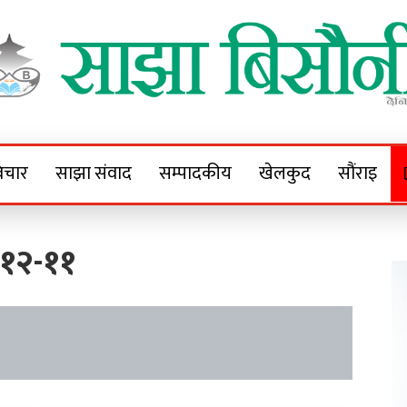
Sajha Bisaunee
e News Portal
िचार
साझा संवाद
सम्पादकीय
खेलकुद
सौंराइ
१२-११