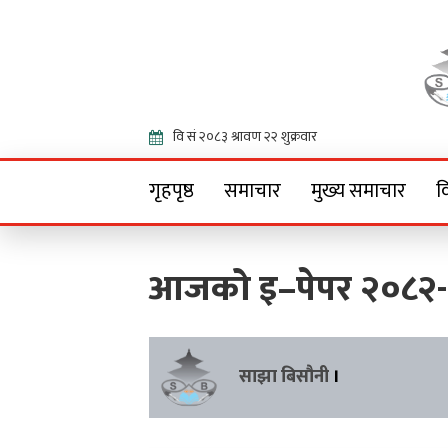
Onlin
गृहपृष्ठ
समाचार
मुख्य समाचार
व
आजको इ–पेपर २०८२-
साझा बिसौनी
।