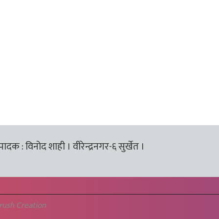
्पादक : विनोद शाही । वीरेन्द्रनगर-६ सुर्खेत ।
rush Creation