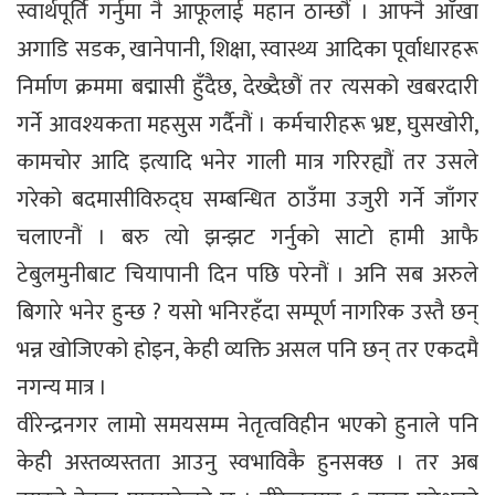
स्वार्थपूर्ति गर्नुमा नै आफूलाई महान ठान्छौं । आफ्नै आँखा
अगाडि सडक, खानेपानी, शिक्षा, स्वास्थ्य आदिका पूर्वाधारहरू
निर्माण क्रममा बद्मासी हुँदैछ, देख्दैछौं तर त्यसको खबरदारी
गर्ने आवश्यकता महसुस गर्दैनौं । कर्मचारीहरू भ्रष्ट, घुसखोरी,
कामचोर आदि इत्यादि भनेर गाली मात्र गरिरह्यौं तर उसले
गरेको बदमासीविरुद्घ सम्बन्धित ठाउँमा उजुरी गर्ने जाँगर
चलाएनौं । बरु त्यो झन्झट गर्नुको साटो हामी आफै
टेबुलमुनीबाट चियापानी दिन पछि परेनौं । अनि सब अरुले
बिगारे भनेर हुन्छ ? यसो भनिरहँदा सम्पूर्ण नागरिक उस्तै छन्
भन्न खोजिएको होइन, केही व्यक्ति असल पनि छन् तर एकदमै
नगन्य मात्र ।
वीरेन्द्रनगर लामो समयसम्म नेतृत्वविहीन भएको हुनाले पनि
केही अस्तव्यस्तता आउनु स्वभाविकै हुनसक्छ । तर अब