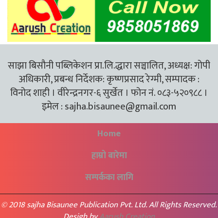
साझा बिसौनी पब्लिकेशन प्रा.लि.द्धारा सञ्चालित, अध्यक्ष: गोपी
अधिकारी, प्रबन्ध निर्देशक: कृष्णप्रसाद रेग्मी, सम्पादक :
विनोद शाही । वीरेन्द्रनगर-६ सुर्खेत । फोन नं. ०८३-५२०९८८ ।
इमेल :
sajha.bisaunee@gmail.com
Home
हाम्रो बारेमा
सम्पर्कका लागि
© 2018 sajha Bisaunee Publication Pvt. Ltd. All Rights Reserved.
Desigh by
Aarush Creation