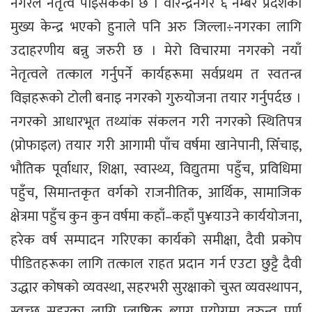
नगरले नेतृत्व पाइसकेको छ । वीरेन्द्रनगर ६ नम्बर प्रदेशको
मुख्य केन्द्र भएको हुनाले पनि अरु जिल्ला÷नगरका लागि
उदाहरणीय बन्नु जरुरी छ । मेरो विचारमा नगरको नयाँ
नेतृत्वले तत्काल गर्नुपर्ने कार्यहरूमा सर्वप्रथम त स्वतन्त्र
विज्ञहरूको टोली बनाइ नगरको गुरुयोजना तयार गर्नुपर्दछ ।
नगरको आधारभूत तथ्यांक संकलन गरी नगरको स्थितिपत्र
(प्रोफाइल) तयार गरी आगामी पाँच वर्षमा खानेपानी, सिँचाइ,
भौतिक पूर्वाधार, शिक्षा, स्वास्थ्य, विद्युतमा पहुँच, प्रविधिमा
पहुँच, सिमान्तकृत वर्गको राजनीतिक, आर्थिक, सामाजिक
क्षेत्रमा पहुँच कुन कुन वर्षमा कहाँ–कहाँ पु¥याउने कार्ययोजना,
हरेक वर्ष सम्पादन गरिएका कार्यको समीक्षा, दैवी प्रकोप
पीडितहरूका लागि तत्काल राहत प्रदान गर्न एउटा छुट्टै दैवी
उद्धार कोषको व्यवस्था, सहरभरी सुरक्षाको चुस्त व्यवस्थापन,
स्वच्छ सहरका लागि प्लाष्टिक ब्याग प्रयोगमा तुरुन्त पूर्ण