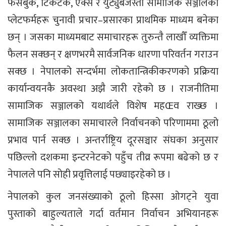
फेसबुक, टिकटक, एक्स र युट्युबजस्ता सामाजिक सञ्जालका
प्लेटफर्महरू चुनावी प्रचार–प्रसारका प्राथमिक माध्यम बनेका
छन् । जसका माध्यमबाट समाचारहरू तुरुन्तै लाखौँ व्यक्तिमा
फैलन सक्छन् र क्षणभरमै सार्वजनिक धारणा परिवर्तन गराउन
सक्छ । नेपालको सन्दर्भमा लोकतान्त्रिकीकरणको प्रक्रिया
कार्यान्वयनकै अवस्था अझै जारी रहेको छ । राजनीतिमा
सामाजिक सञ्जालको यथार्थले विशेष महŒव राख्छ ।
सामाजिक सञ्जालका समाचारले निर्वाचनको परिणाममा ठूलो
प्रभाव पार्न सक्छ । अन्तर्राष्ट्रिय दूरसञ्चार संघका अनुसार
पछिल्लो दशकमा इन्टरनेटको पहुँच तीव्र रूपमा बढेको छ र
नेपालले पनि सोही प्रवृत्तिलाई पछ्याइरहेको छ ।
नेपालको कुल जनसंख्याको ठूलो हिस्सा ओगट्ने युवा
पुस्ताको बाहुल्यताले गर्दा वर्तमान निर्वाचन अभियानहरू