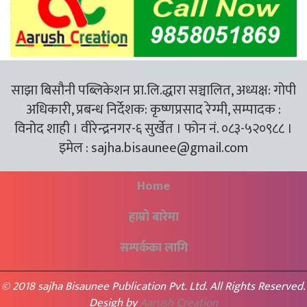
साझा बिसौनी पब्लिकेशन प्रा.लि.द्धारा सञ्चालित, अध्यक्ष: गोपी
अधिकारी, प्रबन्ध निर्देशक: कृष्णप्रसाद रेग्मी, सम्पादक :
विनोद शाही । वीरेन्द्रनगर-६ सुर्खेत । फोन नं. ०८३-५२०९८८ ।
इमेल :
sajha.bisaunee@gmail.com
Home
हाम्रो बारेमा
सम्पर्कका लागि
© 2018 sajha Bisaunee Publication Pvt. Ltd. All Rights Reserved.
Desigh by
Aarush Creation