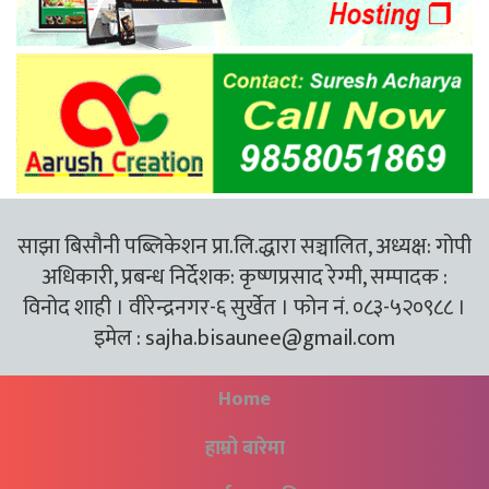
साझा बिसौनी पब्लिकेशन प्रा.लि.द्धारा सञ्चालित, अध्यक्ष: गोपी
अधिकारी, प्रबन्ध निर्देशक: कृष्णप्रसाद रेग्मी, सम्पादक :
विनोद शाही । वीरेन्द्रनगर-६ सुर्खेत । फोन नं. ०८३-५२०९८८ ।
इमेल :
sajha.bisaunee@gmail.com
Home
हाम्रो बारेमा