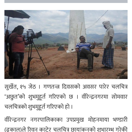
सुर्खेत, १५ जेठ । गणतन्त्र दिवसको अवसर पारेर चलचित्र
‘अछुत’को शुभमुहूर्त गरिएको छ । वीरेन्द्रनगरमा सोमवार
चलचित्रको शुभमुहूर्त गरिएको हो ।
वीरेन्द्रनगर नगरपालिकाका उपप्रमुख मोहनमाया भण्डारी
(ढकाल)ले रिवन काटेर चलचित्र छायांकनको शुभारम्भ गरेकी