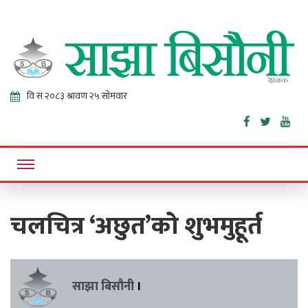
Sajha
Online News Portal
Bisaunee
चलचित्र ‘अछुत’को शुभमुहूर्त
साझा बिसौनी
।