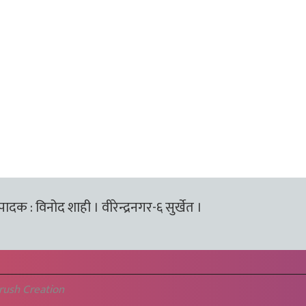
्पादक : विनोद शाही । वीरेन्द्रनगर-६ सुर्खेत ।
rush Creation