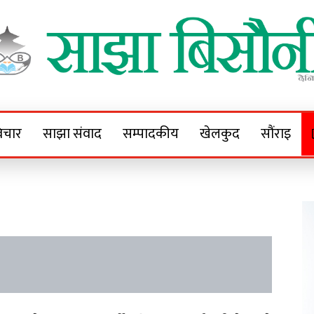
Sajha Bisaunee
e News Portal
िचार
साझा संवाद
सम्पादकीय
खेलकुद
सौंराइ