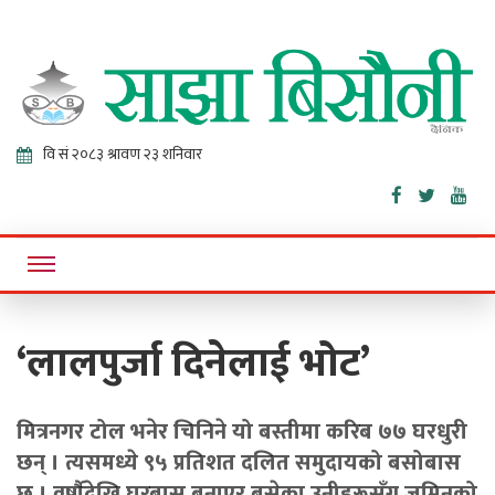
Sajha
Online News Portal
Bisaunee
‘लालपुर्जा दिनेलाई भोट’
मित्रनगर टोल भनेर चिनिने यो बस्तीमा करिब ७७ घरधुरी
छन् । त्यसमध्ये ९५ प्रतिशत दलित समुदायको बसोबास
छ । वर्षाैदेखि घरबास बनाएर बसेका उनीहरूसँग जमिनको