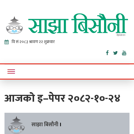
Sajha
Online News Portal
Bisaunee
आजको इ–पेपर २०८२-१०-२४
साझा बिसौनी
।