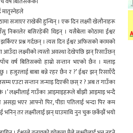
पाँच वर्ष बितिसकेको
 मातृस्नेहले
कोठामा सजाएर राखेकी हुन्थिन् । एक दिन लक्ष्मी खेलौनाहरू
 आँसु निकालेर बसिरहेकी थिइन् । यसैबेला कोठामा ईश्वर
 झर्किएर प्रश्न गर्दछन् । त्यस दिन ईश्वर अफिसको कामको
उँदा लक्ष्मीको त्यस्तो अवस्था देखेपछि झन् रिसाउँछन्
ेको पाँच वर्ष बितिसक्यो हाम्रो सन्तान भएको छैन । मलाइ
ु । हजुरलाई बाबा बन्ने रहर छैन र ?’ ईश्वर झन् रिसाएँदै
आजसम्म एउटा सन्तान जन्माइ दिएकी छस् र ? अब त गाउँका
े ।’ लक्ष्मीलाई गाउँका आइमाइहरूले बाँझी आइमाइ भन्दै
ाले असह्य भएर आफ्नो पिर, पीडा पतिलाई भन्दा पिर कम
 भनिन् तर लक्ष्मीलाई झन् घाउमाथि नुन चुक छर्केझैं भयो
ागिन् । ईश्वरले तनावको झोकमा मैले लक्ष्मीलाई भन्न नहुने