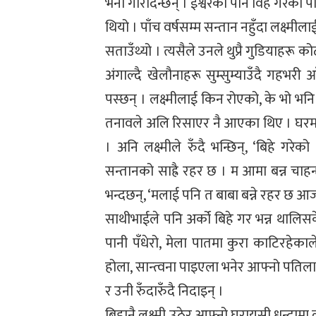
भर्ना गरिदिन्छन् । ईश्वरको पनि विहे गरेको 
थियो । पाँच वर्षसम्म सन्तान नहुँदा लक्ष्मीलाई
सताउँथ्यो । त्यसैले उनले थुप्रै गुडियाहरू 
अंगाल्दै खेलौनाहरू सुम्सुम्याउँदै गहभरी
पस्छन् । लक्ष्मीलाई किन रोएको, के भो भनि
तनावले अलि रिसाएर नै आएका थिए । घरमा आ
। अनि लक्ष्मीले रुँदै भन्छिन्, ‘बिहे गर
सन्तानको साह्रै रहर छ । म आमा बन्न चाहन्छ
भन्दछन्, ‘मलाई पनि त बाबा बन्ने रहर छ 
साथीभाईले पनि अर्को बिहे गर भन्न थालिसक
पानी पँधेरो, मेला पातमा कुरा काटिरहेक
होला, सान्त्वना पाइएला भनेर आफ्नो पतिलाई
र उनी रुँदारुँदै निदाइन् ।
बिहानै लक्ष्मी उठेर आफ्नो घरायसी धन्दामा ल