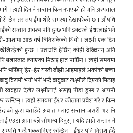
माफी मागे । त्यही दिन नै सन्तान किन नभएको हो भनि अस्पताल
जोरी छैन तर तपाईंमा थोरै समस्या देखापरेको छ । औषधि
तपाईंको सन्तान अवश्य पनि हुन्छ भनि डक्टरले ईश्वरलाई भने
ै–आशामा आठ वर्ष बितिसकेको थियो । लक्ष्मी एक दिन
खेलिरहेको हुन्छ । एताउति हेर्छिन् कोही देख्दिनन् अनि
 अनि बजारबाट ल्याएको मिठाइ हात पार्छिन् । त्यही समयमा
ि भन्छिन् ‘हेर–हेर यस्ती बाँझी आइमाइले अर्काको बच्चा
 बिरामी भयो भने’ भन्दै बाबुबाट लक्ष्मीले दिएको मिठाइ
त्यो व्यवहार देखेर लक्ष्मीलाई असह्य पीडा हुन्छ र आफ्नो
ुन्छिन् । त्यही समयमा ईश्वर कोठामा प्रवेश गरे र किन
उँदाको कुरा बताउँदै अब त मलाइ सन्तान जसरी भए नि
 एउटा आमा बन्ने सौभाग्य दिनुस् । यदि हाम्रो सन्तान नै
म्पत्ति भन्दै भक्कानिएर रुन्छिन् । ईश्वर पनि निराश हुँदै