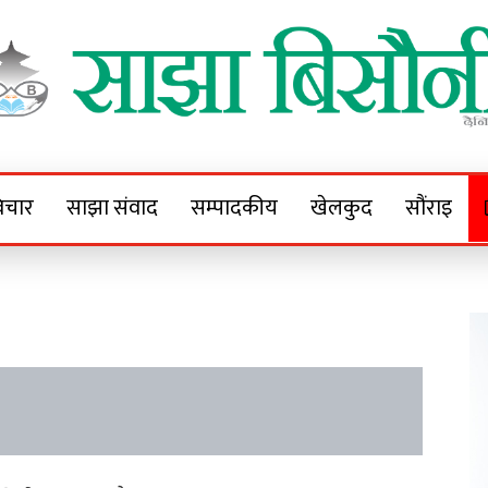
Sajha Bisaunee
e News Portal
िचार
साझा संवाद
सम्पादकीय
खेलकुद
सौंराइ