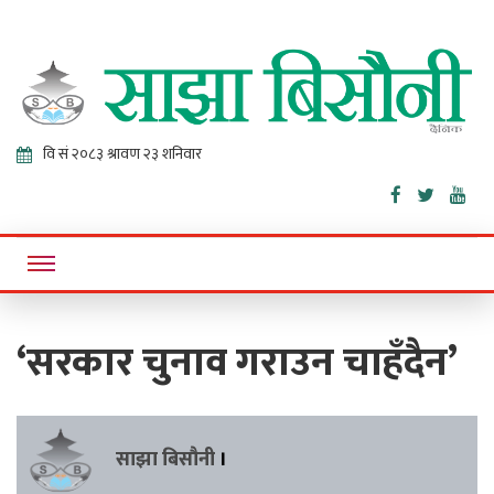
Sajha
Online News Portal
Bisaunee
‘सरकार चुनाव गराउन चाहँदैन’
साझा बिसौनी
।