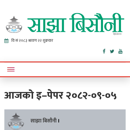
Sajha
Online News Portal
Bisaunee
आजको इ–पेपर २०८२-०९-०५
साझा बिसौनी
।