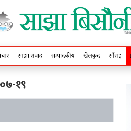
Sajha Bisaunee
e News Portal
िचार
साझा संवाद
सम्पादकीय
खेलकुद
सौंराइ
-०७-१९