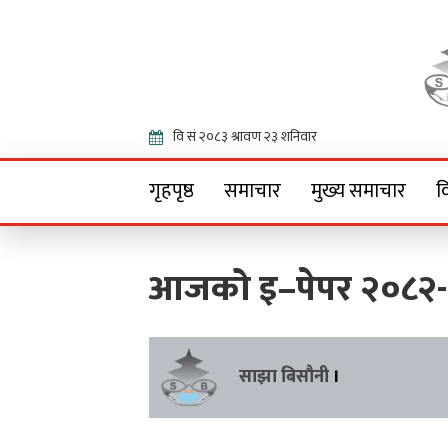
Onlin
गृहपृष्ठ
समाचार
मुख्य समाचार
व
आजको इ–पेपर २०८२
साझा बिसौनी
।