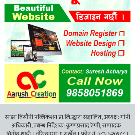
साझा बिसौनी पब्लिकेशन प्रा.लि.द्धारा सञ्चालित, अध्यक्ष: गोपी
अधिकारी, प्रबन्ध निर्देशक: कृष्णप्रसाद रेग्मी, सम्पादक :
विनोद शाही । वीरेन्द्रनगर-६ सुर्खेत । फोन नं. ०८३-५२०९८८ ।