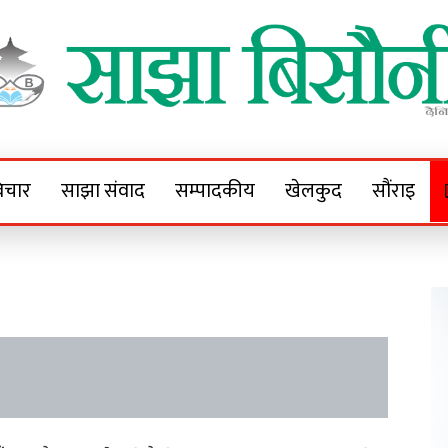
Sajha Bisaunee
e News Portal
िचार
साझा संवाद
सम्पादकीय
खेलकुद
सौंराइ