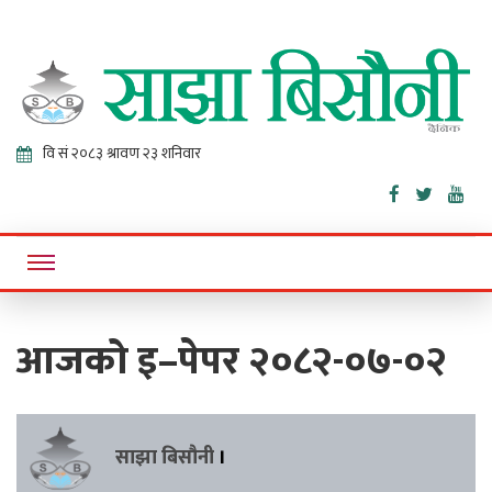
Sajha
Online News Portal
Bisaunee
आजको इ–पेपर २०८२-०७-०२
साझा बिसौनी
।