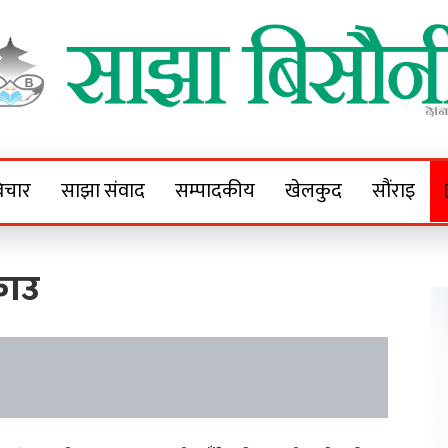
Sajha Bisaunee
e News Portal
िचार
साझा संवाद
सम्पादकीय
खेलकुद
सौंराइ
राउ