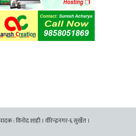
्पादक : विनोद शाही । वीरेन्द्रनगर-६ सुर्खेत ।