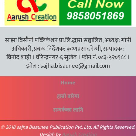
साझा बिसौनी पब्लिकेशन प्रा.लि.द्धारा सञ्चालित, अध्यक्ष: गोपी
अधिकारी, प्रबन्ध निर्देशक: कृष्णप्रसाद रेग्मी, सम्पादक :
विनोद शाही । वीरेन्द्रनगर-६ सुर्खेत । फोन नं. ०८३-५२०९८८ ।
इमेल :
sajha.bisaunee@gmail.com
Home
हाम्रो बारेमा
सम्पर्कका लागि
© 2018 sajha Bisaunee Publication Pvt. Ltd. All Rights Reserved.
Desigh by
Aarush Creation