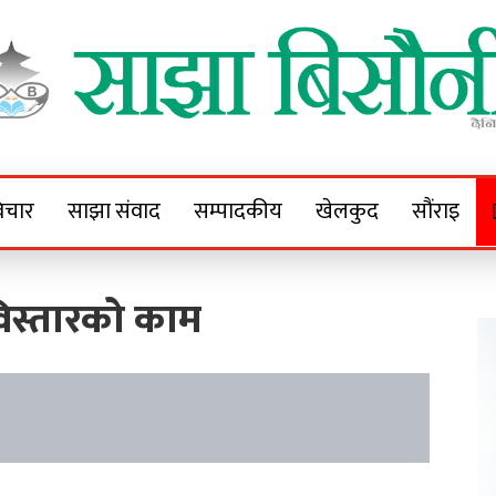
Sajha Bisaunee
e News Portal
िचार
साझा संवाद
सम्पादकीय
खेलकुद
सौंराइ
त विस्तारको काम