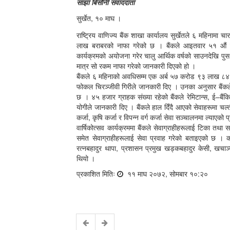
साझा बिसौनी संवाददाता
सुर्खेत, १० माघ ।
राष्ट्रिय वाणिज्य बैंक शाखा कार्यालय सुर्खेतले ६ महिनामा 
लाख बराबरको नाफा गरेको छ । बैंकले आइतवार ५१ औं वा
कार्यक्रमको अयोजना गरेर चालु आर्थिक वर्षको साउनदेखि पुस
मात्र सो रकम नाफा गरेको जानकारी दिएको हो ।
बैंकले ६ महिनाको अवधिसम्म एक अर्ब ५७ करोड ९३ लाख ८४ हज
फोकल चिरञ्जीवी गिरीले जानकारी दिए । उनका अनुसार बैंक
छ । ४५ हजार ग्राहक संख्या रहेको बैंकले रेमिटान्स, ई–बैंक
योगीले जानकारी दिए । बैंकले हाल दिँदै आएको सेवाहरूमा चल्ती,
कर्जा, कृषि कर्जा र विपन्न वर्ग कर्जा सेवा सञ्चालनमा ल्याएको
वार्षिकोत्सव कार्यक्रममा बैंकले सेवाग्राहीहरूलाई टिका तथ
समेत सेवाग्राहीहरूलाई सेवा प्रवाह गरेको बताइएको छ । का
रत्नबहादुर थापा, प्रशासन प्रमुख खड्कबहादुर केसी, खचाञ
थियो ।
प्रकाशित मितिः
११ माघ २०७२, सोमबार १०:२०