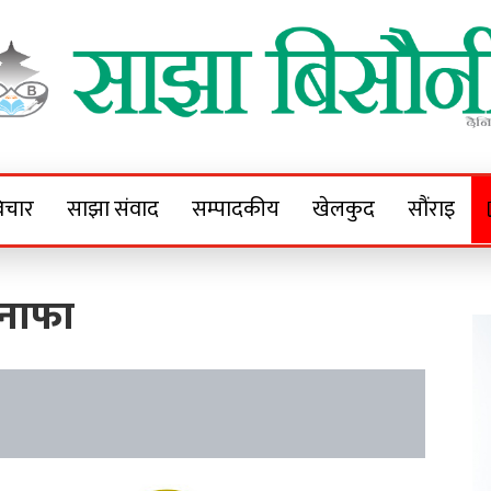
Sajha Bisaunee
e News Portal
िचार
साझा संवाद
सम्पादकीय
खेलकुद
सौंराइ
 नाफा