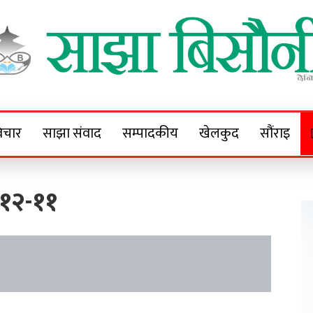
Sajha Bisaunee
e News Portal
िचार
साझा संवाद
सम्पादकीय
खेलकुद
सौंराइ
१२-११