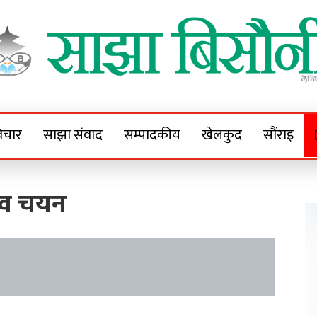
Sajha Bisaunee
e News Portal
िचार
साझा संवाद
सम्पादकीय
खेलकुद
सौंराइ
त्व चयन