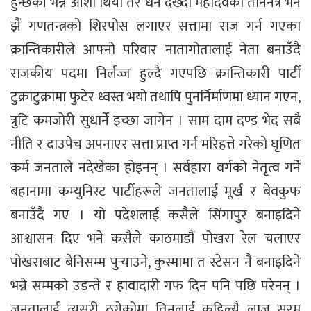
हुन्छकी भन्ने आशा थियो तर धन देख्दा महादेवका तीननेत्र भने
झैं गणतन्त्रको शिरपोस लगाएर सत्तामा राज गर्न गएका
क्रान्तिकारीले आफ्नो परिवार नातागोतालाई नेता बनाउँदै
राजकीय पदमा निर्लज्ज हुल्दै गएपछि क्रान्तिकारी पार्टी
टुक्राटुक्रामा फुटेर ध्वस्त भयो तथापि पुनर्निर्माणमा ध्यान गएन,
त्रुटि कमजोरी सुधार्ने इच्छा जागेन । साम दाम दण्ड भेद सबै
नीति र दाउपेच अपनाएर सत्ता प्राप्त गर्न मरिहत्ते गरेको घृणित
कर्म जनताले नदेखेका होइनन् । सर्वहारा वर्गको नेतृत्व गर्ने
बहानामा कम्युनिस्ट पार्टीहरूले जनतालाई मूर्ख र बेवकुफ
बनाउँदै गए । यो पदेशलाई कसैले सिंगापुर बनाइदिने
आश्वासन दिए भने कसैले काठमाडौं पोखरा रेल चलाएर
पोखराबाट बेनिसम्म पुर्‍याउने, कुस्मामा त स्टेसन नै बनाइदिने
भन्ने सम्मको उडन्ते र हावादारी गफ दिन पनि पछि परेनन् ।
जनतालाई त्यसरी ठगेकोमा तिनलाई कहिल्यै लाज सरम