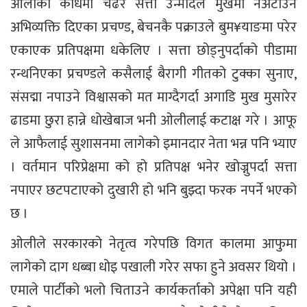
ओलीको काँधमा चढेर सत्ता उन्मादले मुखमा नअटाउने
अभिव्यक्ति दिएका प्रचण्ड, बेचनकै पक्राउले बुम¥याङमा परेर
एकाएक प्रतिपक्षमा धकेलिए । सत्ता छोड्नुपर्दाको पीडामा
रन्थनिएका प्रचण्डले कसैलाई बैरागी गीतको टुक्का सुनाए,
संसद्मा नपाउने विश्वासको मत माग्दैगर्दा अगाडि मुख मुसारेर
ढाडमा छुरा हान्ने धोखेबाज भनी ओलीलाई कटाक्ष गरे । आफू
ले आफैलाई सुशासनमा लागेको इमानदार नेता भन्न पनि भ्याए
। वर्तमान परिप्रेक्षमा को हो प्रतिपक्ष भनेर खोज्नुपर्दा सत्ता
नपाएर छटपटाएको दुखारी हो भनि बुझ्दा फरक नपर्ने भएको
छ ।
ओलीले सरकारको नेतृत्व गरेपछि विगत कालमा आफुमा
लागेको दाग धब्बा धोइ पखाली गरेर सफा हुने अवसर थियो ।
एमाले पार्टीको भलो चिताउने कार्यकर्ताको अपेक्षा पनि यही