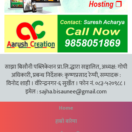
साझा बिसौनी पब्लिकेशन प्रा.लि.द्धारा सञ्चालित, अध्यक्ष: गोपी
अधिकारी, प्रबन्ध निर्देशक: कृष्णप्रसाद रेग्मी, सम्पादक :
विनोद शाही । वीरेन्द्रनगर-६ सुर्खेत । फोन नं. ०८३-५२०९८८ ।
इमेल :
sajha.bisaunee@gmail.com
Home
हाम्रो बारेमा