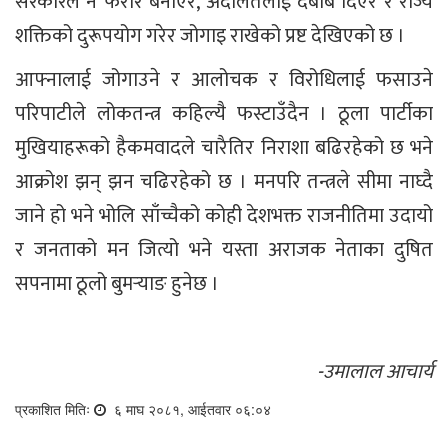
सरकारले नै फरार बनाएर, अदालतलाई दबाब दिएर र राज्य
शक्तिको दुरूपयोग गरेर जोगाइ राखेको प्रष्ट देखिएको छ ।
आफ्नालाई जोगाउने र आलोचक र विरोधिलाई फसाउने
परिपाटीले लोकतन्त्र कहिल्यै फस्टाउँदैन । ठूला पार्टीका
मुखियाहरूको हैकमवादले चारैतिर निराशा बढिरहेको छ भने
आक्रोश झन् झन चढिरहेको छ । मनपरि तन्त्रले सीमा नाघ्दै
जाने हो भने भोलि साँच्चैको कोही देशभक्त राजनीतिमा उदायो
र जनताको मन जित्यो भने यस्ता अराजक नेताका दुषित
सपनामा ठूलो बुमर्‍याङ हुनेछ ।
-उमालाल आचार्य
प्रकाशित मितिः
६ माघ २०८१, आईतवार ०६:०४