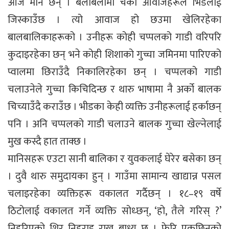
आज मौन छन् । बेलाबेलामा चर्को आवाजहरूले भिडलाई
जिस्काउँछ । त्यो आवाज हो छउमा खेलिरहेका
बालबालिकाहरूको । उनीहरू कोही चप्पलको गाडी वरिपरि
कुदाइरहेका छन् भने कोही शिशाको गुच्चा जमिनमा पारिएको
प्वालमा छिराउँदै निकालिरहेका छन् । चप्पलको गाडी
चलाउनेले गुच्चा किचिदिन्छ र थारु भाषामा नै अर्को बालक
चिच्याउँदै कराउँछ । भीडका केही व्यक्ति उनीहरूलाई हर्काछन्
पनि । अनि चप्पलको गाडी चलाउने बालक गुच्चा खेल्नेलाई
मुख कस्दै हात ताक्छ ।
मानिसहरू एउटा सानी बालिका र युवकलाई घेरेर बसेका छन्
। दुवै थारु समुदायका हुन् । गाउँमा सामान्य खाद्यान्न पसल
चलाइरहेका व्यक्तिहरू वकालत गर्दैछन् । १८–१९ वर्षे
ठिटोलाई वकालत गर्ने व्यक्ति सोध्छन्, ‘हो, तैले गरिस् ?’
निहुरिएको शिर निहुराइ राख्न बाध्य छ । फेरि एकछिनको