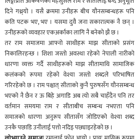
लिङ्गीप्रति आकर्षणको महसुसले राम र सीतालाई बेग्दै अनुभूति
दिने गथ्र्यो । यसै क्रममा उनीहरू बीच यौनसम्बन्धहरू पनि
कति पटक भए, भए । यसमा दुवै जना सकारात्मक नै छन् ।
उनीहरूको व्यवहार एकअर्काका लागि नै बनेको झै छ ।
तर राम समाजमा आफ्नो साथीहरू माझ सीताको प्रसंग
निकालिरहन्छ । शिशा जस्तो अवस्था रहेको नेपाली नारीको
धारणा व्यक्त गर्दै साथीहरूको माझ सीतामाथि सामाजिक
कलंकको रूपमा रहेको वेश्या जस्तो शब्दले परिभाषित
गरिरहेको छ । राम पश्चात् सीताको कुनै पुरुषसँग यौनसम्बन्ध
भएको नै छैन र ऊ बिहे अगाडि अब त्यो सबै चाहँदैन पनि तर
वर्तमान समयमा राम र सीताबीच सम्बन्ध नभएता पनि
समाजको धारणा अनुरूप सीतासँग जोडिएको वेश्या शब्द
उनकै पछाडि उनीलाई पत्तो नदिइ पछ्याइरहेको छ ।
लोभ्याउने समाजः
रमालाई फोन आयो । प्रायः मासिक रूपमा