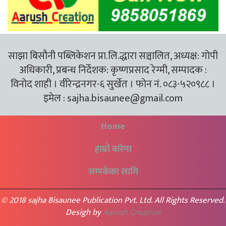
साझा बिसौनी पब्लिकेशन प्रा.लि.द्धारा सञ्चालित, अध्यक्ष: गोपी
अधिकारी, प्रबन्ध निर्देशक: कृष्णप्रसाद रेग्मी, सम्पादक :
विनोद शाही । वीरेन्द्रनगर-६ सुर्खेत । फोन नं. ०८३-५२०९८८ ।
इमेल :
sajha.bisaunee@gmail.com
Home
हाम्रो बारेमा
सम्पर्कका लागि
© 2018 sajha Bisaunee Publication Pvt. Ltd. All Rights Reserved.
Desigh by
Aarush Creation