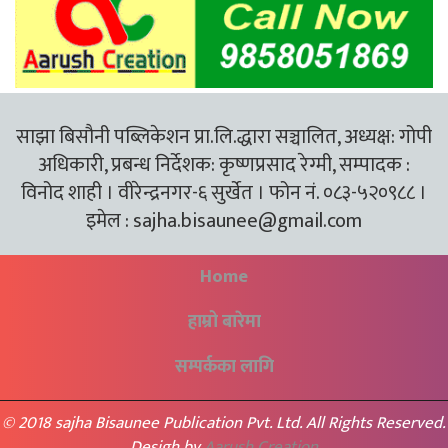
साझा बिसौनी पब्लिकेशन प्रा.लि.द्धारा सञ्चालित, अध्यक्ष: गोपी
अधिकारी, प्रबन्ध निर्देशक: कृष्णप्रसाद रेग्मी, सम्पादक :
विनोद शाही । वीरेन्द्रनगर-६ सुर्खेत । फोन नं. ०८३-५२०९८८ ।
इमेल :
sajha.bisaunee@gmail.com
Home
हाम्रो बारेमा
सम्पर्कका लागि
© 2018 sajha Bisaunee Publication Pvt. Ltd. All Rights Reserved.
Desigh by
Aarush Creation