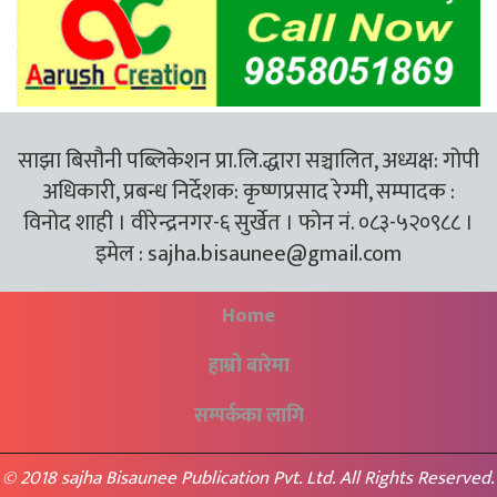
साझा बिसौनी पब्लिकेशन प्रा.लि.द्धारा सञ्चालित, अध्यक्ष: गोपी
अधिकारी, प्रबन्ध निर्देशक: कृष्णप्रसाद रेग्मी, सम्पादक :
विनोद शाही । वीरेन्द्रनगर-६ सुर्खेत । फोन नं. ०८३-५२०९८८ ।
इमेल :
sajha.bisaunee@gmail.com
Home
हाम्रो बारेमा
सम्पर्कका लागि
© 2018 sajha Bisaunee Publication Pvt. Ltd. All Rights Reserved.