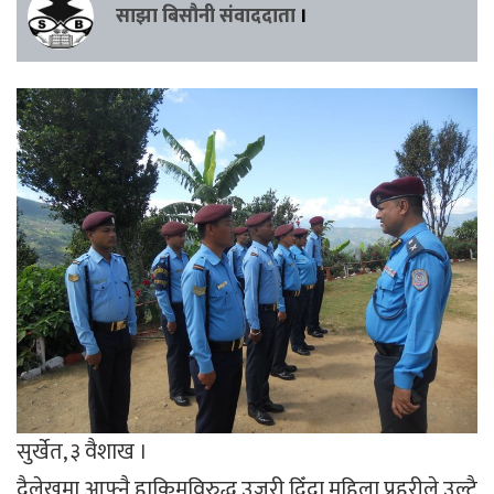
साझा बिसौनी संवाददाता
।
सुर्खेत, ३ वैशाख ।
दैलेखमा आफ्नै हाकिमविरुद्ध उजुरी दिँदा महिला प्रहरीले उल्टै