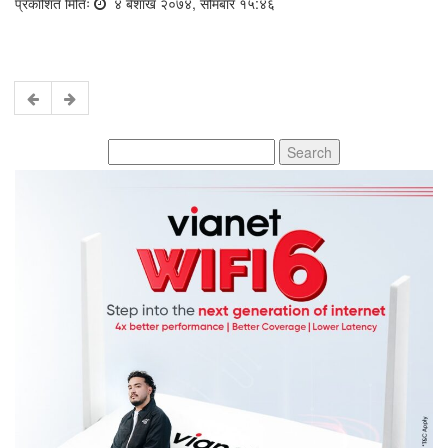
प्रकाशित मितिः
४ बैशाख २०७४, सोमबार १५:४६
Search
for: